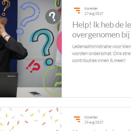
Korenter
27 aug 2019
Help! Ik heb de 
overgenomen bij 
Ledenadministratie voor klei
worden onderschat. Ons strev
contributies innen & meer!
Korenter
26 aug 2019