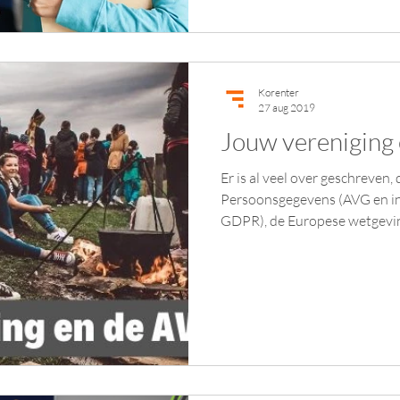
Korenter
27 aug 2019
Jouw vereniging
Er is al veel over geschreven
Persoonsgegevens (AVG en in
GDPR), de Europese wetgevin