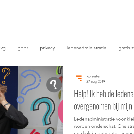
avg
gdpr
privacy
ledenadministratie
gratis s
administratie excel
Korenter
27 aug 2019
Help! Ik heb de ledena
overgenomen bij mijn 
Ledenadministratie voor kle
worden onderschat. Ons stre
makkelijk contributies inne