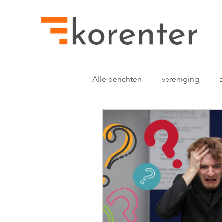
Alle berichten
vereniging
betaalbare software
leden